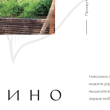
Прокрутите
е
Николино с
можете упр
лино
мыши или в
экране моб