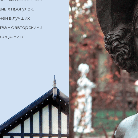
шных прогулок.
нен в лучших
ва – с авторскими
седками в