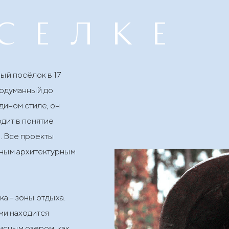
селке
ый посёлок в 17
родуманный до
ином стиле, он
одит в понятие
. Все проекты
ным архитектурным
а – зоны отдыха.
ми находится
исным озером, как