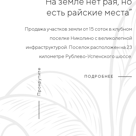
“На земле нет рая, но
“На земле нет рая, но
есть райские места”
есть райские места”
Продажа участков земли от 15 соток в клубном
Продажа участков земли от 15 соток в клубном
поселке Николино с великолепной
поселке Николино с великолепной
инфраструктурой. Поселок расположен на 23
инфраструктурой. Поселок расположен на 23
километре Рублево-Успенского шоссе.
километре Рублево-Успенского шоссе.
Прокрутите
ПОДРОБНЕЕ