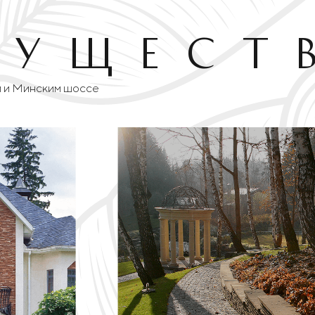
мущест
 и Минским шоссе