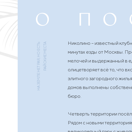
О по
Николино – известный клубн
НА ЗЕМЛЕ НЕТ РАЯ, НО ЕСТЬ
РАЙСКИЕ МЕСТА
минутах езды от Москвы. П
мелочей и выдержанный в ед
олицетворяет всё то, что вх
элитного загородного жилья
домов выполнены собствен
бюро.
Четверть территории посёлк
Рядом с новыми территория
великолепный парк с живоп